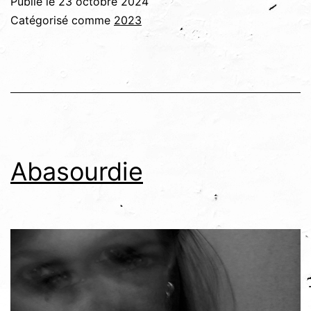
Publié le
23 octobre 2024
bien
Catégorisé comme
2023
bas
Abasourdie