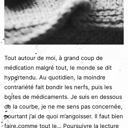
Tout autour de moi, à grand coup de
médication malgré tout, le monde se dit
hypertendu. Au quotidien, la moindre
contrariété fait bondir les nerfs, puis les
boites de médicaments. Je suis en dessous
de la courbe, je ne me sens pas concernée,
pourtant j’ai de quoi m’angoisser. Il faut bien
« H
faire comme tout le…
Poursuivre la lecture