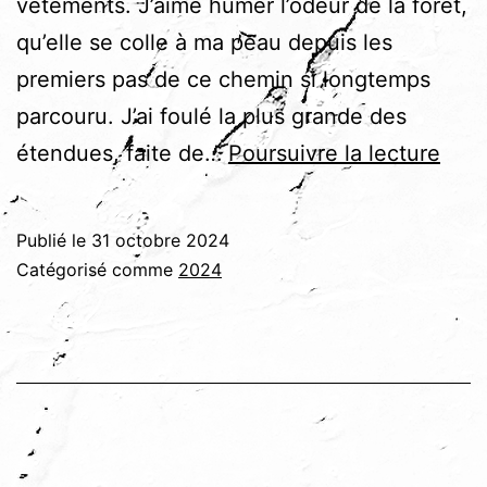
vêtements. J’aime humer l’odeur de la forêt,
qu’elle se colle à ma peau depuis les
premiers pas de ce chemin si longtemps
parcouru. J’ai foulé la plus grande des
Dévo
étendues, faite de…
Poursuivre la lecture
Publié le
31 octobre 2024
Catégorisé comme
2024