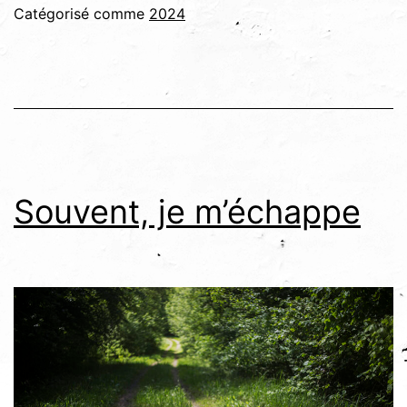
un
Catégorisé comme
2024
rêve
Souvent, je m’échappe