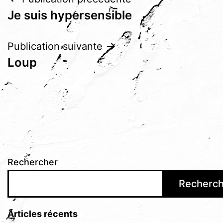
Navigation
Je suis hypersensible
de
l’article
Publication suivante
Loup
Rechercher
Recherch
Articles récents