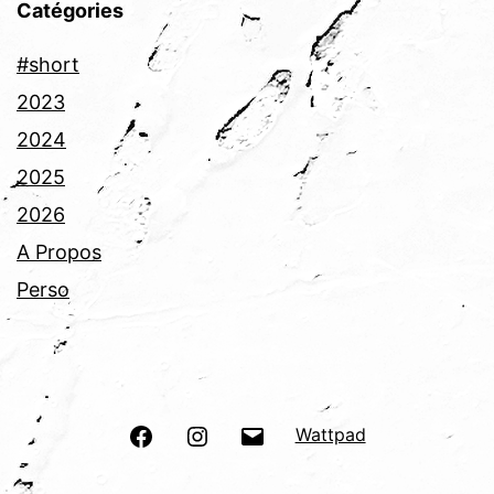
Catégories
#short
2023
2024
2025
2026
A Propos
Perso
Facebook
Instagram
E-
Wattpad
mail